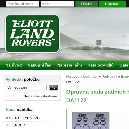
Přihlásit
Registrace
Na úvod
Nákupní řád
Napište nám
Katalogy dílů
Gale
Na úvod
»
Defender
»
Podvozek
»
Brzd
Vyhledat
položku
DA1172
Opravná sada zadních 
Rozšířené vyhledávání
DA1172
Naše
nabídka
VYBERTE TYP VOZU
DEFENDER