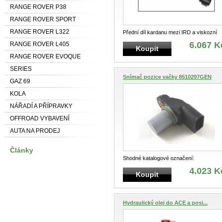
RANGE ROVER P38
RANGE ROVER SPORT
RANGE ROVER L322
Přední díl kardanu mezi IRD a viskozní
spojku. Pro všechny čtyřválcové vozy
...
6.067 K
RANGE ROVER L405
Koupit
RANGE ROVER EVOQUE
SERIES
Snímač pozice vačky 8510297GEN
GAZ 69
KOLA
NÁŘADÍ A PŘÍPRAVKY
OFFROAD VYBAVENÍ
AUTA NA PRODEJ
Články
Shodné katalogové označení:
NSC100890L
4.023 K
Koupit
Hydraulický olej do ACE a posi...