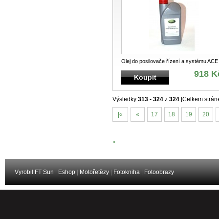
Olej do posilovače řízení a systému ACE
918 K
Koupit
Výsledky
313
-
324
z
324
[Celkem strán
|«
«
17
18
19
20
«
Vyrobil FT Sun
Eshop
|
Motořetězy
|
Fotokniha
|
Fotoobrazy