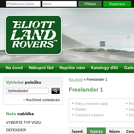
Přihlásit
Registrace
Na úvod
Nákupní řád
Napište nám
Katalogy dílů
Gale
Na úvod
»
Freelander 1
Vyhledat
položku
Freelander 1
Rozšířené vyhledávání
Filtry a servisní sady
Po
Elektro
Ka
Naše
nabídka
Chlazení a topení
Do
VYBERTE TYP VOZU
DEFENDER
řazení:
Typicky
Název
Cen