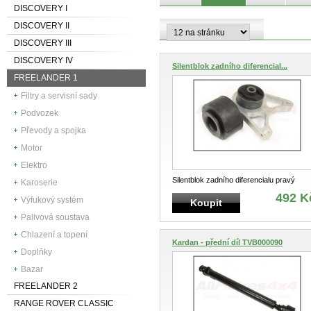
DISCOVERY I
DISCOVERY II
DISCOVERY III
DISCOVERY IV
Silentblok zadního diferencial...
FREELANDER 1
Filtry a servisní sady
Podvozek
Převody a spojka
Motor
Elektro
Silentblok zadního diferencialu pravý
Karoserie
492 K
Výfukový systém
Koupit
Palivová soustava
Chlazení a topení
Kardan - přední díl TVB000090
Doplňky
Bazar
FREELANDER 2
RANGE ROVER CLASSIC