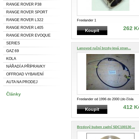
RANGE ROVER P38
RANGE ROVER SPORT
RANGE ROVER L322
Freelander 1
262 K
RANGE ROVER L405
Koupit
RANGE ROVER EVOQUE
SERIES
Lanovod ruční brzdy-levá stran...
GAZ 69
KOLA
NÁŘADÍ A PŘÍPRAVKY
OFFROAD VYBAVENÍ
AUTA NA PRODEJ
Články
Freelander od 1996 do 2000 (do čísla
podvozku VIN YA999999) Shodné kata
..
412 K
Koupit
Brzdový buben zadní SDC100130 ...