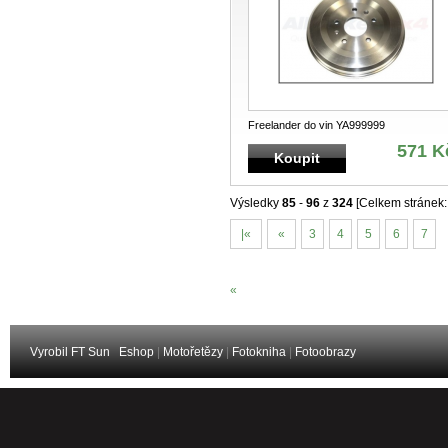
Freelander do vin YA999999
571 K
Koupit
Výsledky
85
-
96
z
324
[Celkem stránek
|«
«
3
4
5
6
7
«
Vyrobil FT Sun
Eshop
|
Motořetězy
|
Fotokniha
|
Fotoobrazy