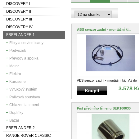
DISCOVERY I
DISCOVERY II
DISCOVERY III
DISCOVERY IV
ABS senzor zadní - montážní ki...
FREELANDER 1
Filtry a servisní sady
Podvozek
Převody a spojka
Motor
Elektro
ABS senzor zadní - montážní kit . Až do
Karoserie
čísla VIN 1A999999
3.578 K
Výfukový systém
Koupit
Palivová soustava
Chlazení a topení
Píst předního třmenu SEK100030
Doplňky
Bazar
FREELANDER 2
RANGE ROVER CLASSIC