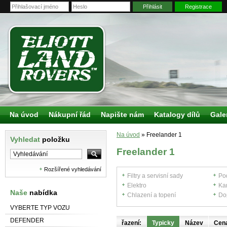
Přihlásit
Registrace
Na úvod
Nákupní řád
Napište nám
Katalogy dílů
Gale
Na úvod
»
Freelander 1
Vyhledat
položku
Freelander 1
Rozšířené vyhledávání
Filtry a servisní sady
Po
Elektro
Ka
Naše
nabídka
Chlazení a topení
Do
VYBERTE TYP VOZU
DEFENDER
řazení:
Typicky
Název
Cen