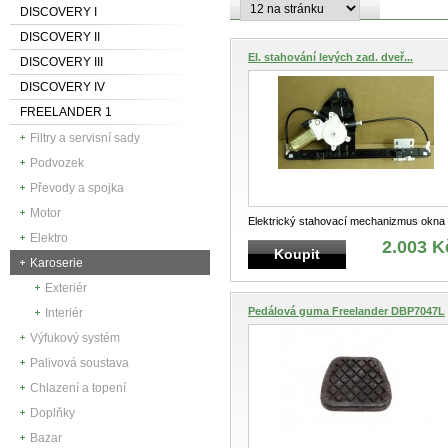
DISCOVERY I
DISCOVERY II
El. stahování levých zad. dveř...
DISCOVERY III
DISCOVERY IV
FREELANDER 1
Filtry a servisní sady
Podvozek
Převody a spojka
Motor
Elektrický stahovací mechanizmus okna
Elektro
levých zadních dveří
2.003 K
Koupit
Karoserie
Exteriér
Pedálová guma Freelander DBP7047L
Interiér
Výfukový systém
Palivová soustava
Chlazení a topení
Doplňky
Bazar