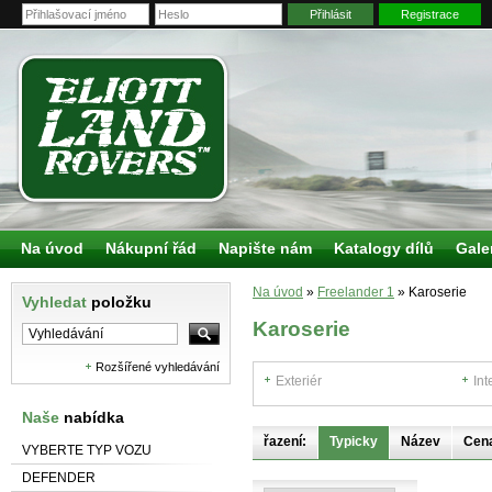
Přihlásit
Registrace
Na úvod
Nákupní řád
Napište nám
Katalogy dílů
Gale
Na úvod
»
Freelander 1
»
Karoserie
Vyhledat
položku
Karoserie
Rozšířené vyhledávání
Exteriér
Int
Naše
nabídka
řazení:
Typicky
Název
Cen
VYBERTE TYP VOZU
DEFENDER