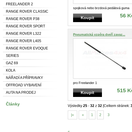
FREELANDER 2
spojková nebo brzdová pedálová guma
RANGE ROVER CLASSIC
56 K
Koupit
RANGE ROVER P38
RANGE ROVER SPORT
RANGE ROVER L322
Pneumatická vzpěra dveří zavaz...
RANGE ROVER L405
RANGE ROVER EVOQUE
SERIES
GAZ 69
KOLA
NÁŘADÍ A PŘÍPRAVKY
pro Freelander 1
OFFROAD VYBAVENÍ
515 K
Koupit
AUTA NA PRODEJ
Články
Výsledky
25
-
32
z
32
[Celkem stránek:
|«
«
1
2
3
«