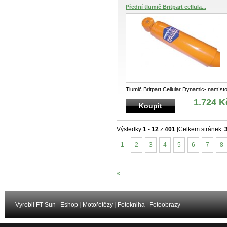
Přední tlumič Britpart cellula...
Tlumič Britpart Cellular Dynamic- namíst
plynu, nebo vzduchu obsahuje buněč
...
1.724 K
Koupit
Výsledky
1
-
12
z
401
[Celkem stránek:
1
2
3
4
5
6
7
8
«
Vyrobil FT Sun
Eshop
|
Motořetězy
|
Fotokniha
|
Fotoobrazy