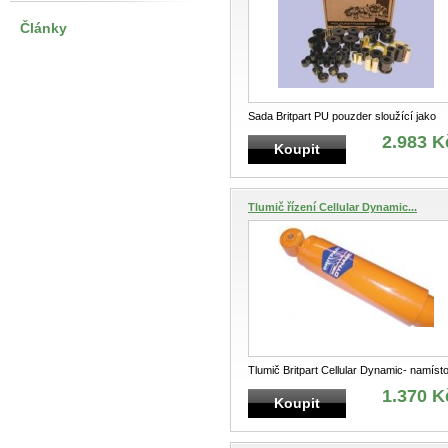
Články
Sada Britpart PU pouzder sloužící jako
náhrada silentblokůkompletní sada na
...
2.983 K
Koupit
Tlumič řízení Cellular Dynamic...
Tlumič Britpart Cellular Dynamic- namíst
plynu, nebo vzduchu obsahuje buněč
...
1.370 K
Koupit