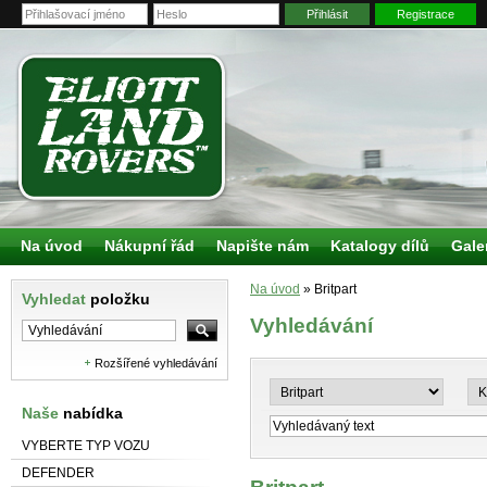
Přihlásit
Registrace
Na úvod
Nákupní řád
Napište nám
Katalogy dílů
Gale
Na úvod
»
Britpart
Vyhledat
položku
Vyhledávání
Rozšířené vyhledávání
Naše
nabídka
VYBERTE TYP VOZU
DEFENDER