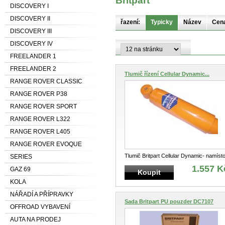
Britpart
DISCOVERY I
DISCOVERY II
řazení:
Typicky
Název
Cen
DISCOVERY III
DISCOVERY IV
FREELANDER 1
FREELANDER 2
Tlumič řízení Cellular Dynamic...
RANGE ROVER CLASSIC
RANGE ROVER P38
RANGE ROVER SPORT
RANGE ROVER L322
RANGE ROVER L405
RANGE ROVER EVOQUE
Tlumič Britpart Cellular Dynamic- namíst
SERIES
plynu, nebo vzduchu obsahuje buněč
...
1.557 K
GAZ 69
Koupit
KOLA
NÁŘADÍ A PŘÍPRAVKY
Sada Britpart PU pouzder DC7107
OFFROAD VYBAVENÍ
AUTA NA PRODEJ