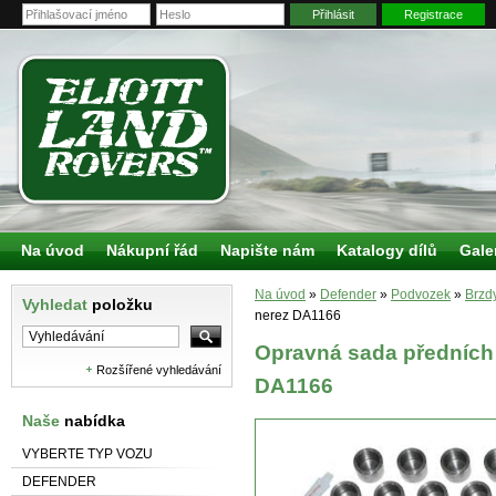
Přihlásit
Registrace
Na úvod
Nákupní řád
Napište nám
Katalogy dílů
Gale
Na úvod
»
Defender
»
Podvozek
»
Brzd
Vyhledat
položku
nerez DA1166
Opravná sada předních
Rozšířené vyhledávání
DA1166
Naše
nabídka
VYBERTE TYP VOZU
DEFENDER