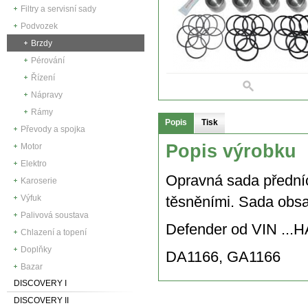
Filtry a servisní sady
Podvozek
Brzdy
Pérování
Řízení
Nápravy
Rámy
Popis
Tisk
Převody a spojka
Popis výrobku
Motor
Elektro
Opravná sada přední
Karoserie
Výfuk
těsněními. Sada obsa
Palivová soustava
Defender od VIN ...
Chlazení a topení
Doplňky
DA1166, GA1166
Bazar
DISCOVERY I
DISCOVERY II